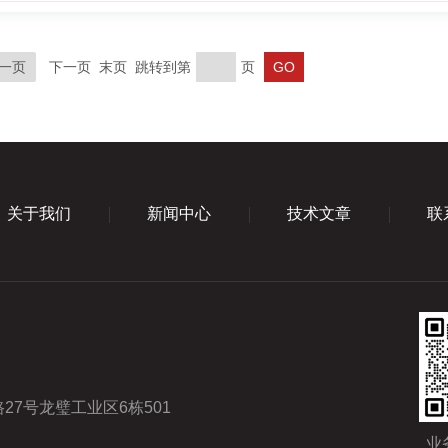
一页
下一页 末页 跳转到第
页
关于我们
新闻中心
技术文章
联
7号龙璧工业区6栋501
业