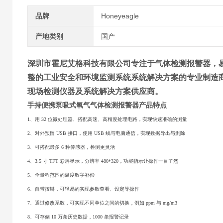
品牌
Honeyeagle
产地类别
国产
深圳市霍尼艾格科技有限公司专注于气体检测报警器，
整的工业安全和环境监测系统系统解决方案的专业制造
现场检测仪器及系统解决方案供应商。
手持便携泵吸式氧气气体检测报警器
产品特点
1、用 32 位微处理器、搭配高速、高精度处理电路，实现快速准确的测量
2、对外预留 USB 接口，使用 USB 线与电脑通信，实现数据导出与删除
3、可搭配最多 6 种传感器，检测更灵活
4、3.5 寸 TFT 彩屏显示，分辨率 480*320，功能指示让操作一目了然
5、全量程范围的温度数字补偿
6、自带按键，可轻易的实现参数查看、设定等操作
7、通过修改系数，可实现不同单位之间的切换，例如 ppm 与 mg/m3
8、可存储 10 万条历史数据，1000 条报警记录