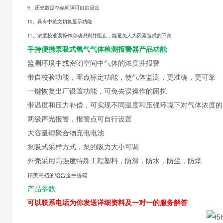
9、历史数据存储间隔可自由设定
10、具有中英文切换显示功能
11、浓度校准误操作自动识别并阻止，能避免人为因素造成的不良
手持便携泵吸式氧气气体检测报警器
产品功能
监测环境中或密闭空间中气体的浓度并报警
带自校验功能，零点标定功能，使气体监测，更准确，更可靠
一键恢复出厂设置功能，可免去误操作的困扰
带温度和压力补偿，可实现不同温度和压强环境下对气体浓度的
两级声光报警，报警点可自行设置
大容量锂聚合物充电电池
泵吸式采样方式，泵的吸力大小可调
外壳采用高强度特殊工程塑料，防滑，防水，防尘，防爆
精美高档的铝合金手提箱
产品参数
可以联系电话为你发送详细资料及一对一的服务解答