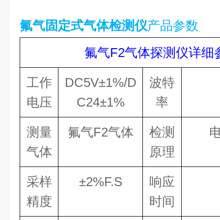
氟气固定式气体检测仪
产品参数
氟气
F2
气体探测仪详细
工作
DC5V
±
1%/D
波特
电压
C24
±
1%
率
测量
氟气
F2
气体
检测
气体
原理
采样
±
2%F.S
响应
精度
时间