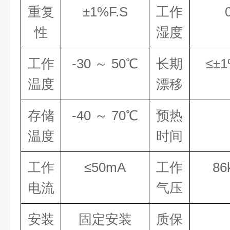
重复
±
1%F.S
工作
性
湿度
工作
-30
～
50
℃
长期
≤±
1
温度
漂移
存储
-40
～
70
℃
预热
温度
时间
工作
≤
50mA
工作
86
电流
气压
安装
固定安装
质保