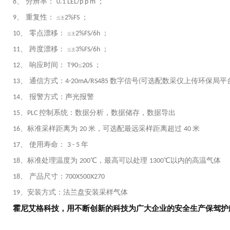
、 分辨率：
；
8
0.1 LEL/p p m
、 重复性： ≤±
；
9
2%FS
、 零点漂移： ≤±
；
10
2%FS/6h
、 跨度漂移： ≤±
；
11
3%FS/6h
、 响应时间：
≤
；
12
T90
20S
、 通信方式：
数字信号
可选配数采仪上传环保局平
13
4-20mA/RS485
(
、 报警方式：声光报警
14
、
控制系统：数据分析，数据储存，数据导出
15
PLC
、标准采样距离为
米，可选配最远采样距离超过
米
16
20
40
、 使用寿命：
年
17
3 - 5
、标准处理温度为
℃，最高可以处理
℃以内的高温气体
18
200
1300
、 产品尺寸：
18
700X500X270
、安装方式：法兰盘安装采样气体
19
霍尼艾格科技，用不断创新的科技为广大企业的安全生产保驾护