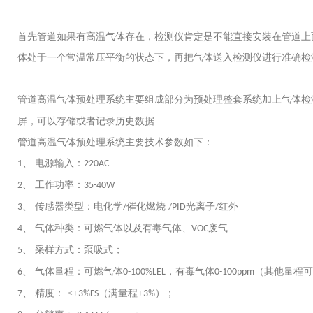
首先管道如果有高温气体存在，检测仪肯定是不能直接安装在管道上
体处于一个常温常压平衡的状态下，再把气体送入检测仪进行准确检
管道高温气体预处理系统主要组成部分为预处理整套系统加上气体检
屏，可以存储或者记录历史数据
管道高温气体预处理系统主要技术参数如下：
、 电源输入：
1
220AC
、 工作功率：
2
35-40W
、 传感器类型：电化学
催化燃烧
光离子
红外
3
/
/PID
/
、 气体种类：可燃气体以及有毒气体、
废气
4
VOC
、 采样方式：泵吸式；
5
、 气体量程：可燃气体
，有毒气体
（其他量程可
6
0-100%LEL
0-100ppm
、 精度： ≤±
（满量程±
）；
7
3%FS
3%